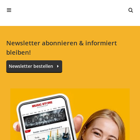
Eine leistungsfähige PA, die man alleine
tragen und aufbauen kann und die in einem
Golf genügend Platz findet!
Newsletter abonnieren & informiert
2 von 2 fanden diese Rezension hilfreich
bleiben!
War diese Rezension hilfreich?
Newsletter bestellen
Rcf evox 12
Bewertung von:
Barni Holz
am
29.2.20
Eine sehr tolle Aktive Pa mit ordentlich
Reserven.Klang einfach nur top