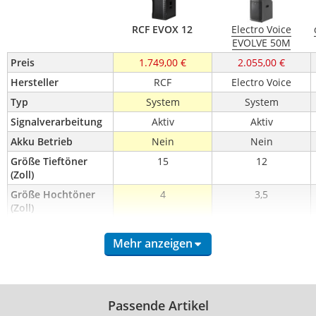
RCF EVOX 12
Electro Voice
EVOLVE 50M
Preis
1.749,00 €
2.055,00 €
Hersteller
RCF
Electro Voice
Typ
System
System
Signalverarbeitung
Aktiv
Aktiv
Akku Betrieb
Nein
Nein
Größe Tieftöner 
15
12
(Zoll)
Größe Hochtöner 
4
3,5
(Zoll)
Peak Leistung in W
1400
1000
Mehr anzeigen
max. Peak SPL (db)
130
127
Gewicht (kg)
36,4
26,25
Gehäusematerial
Holz
Holz
Passende Artikel
Multifunktionsgehä
Nein
Nein