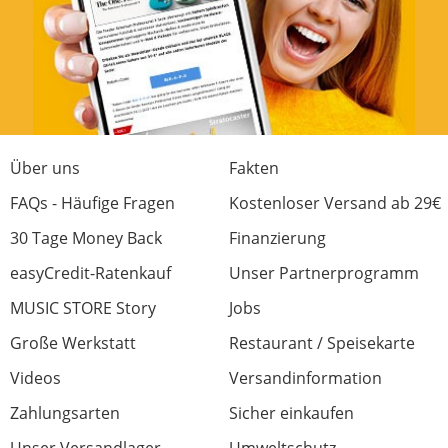
2 von 2 fanden diese Rezension hilfreich
War diese Rezension hilfreich?
Über uns
Fakten
Geniale PA
FAQs - Häufige Fragen
Kostenloser Versand ab 29€
Bewertung von:
Alex
am
25.6.22
30 Tage Money Back
Finanzierung
Kompakt und Leistungsstark
easyCredit-Ratenkauf
Unser Partnerprogramm
MUSIC STORE Story
Jobs
1 von 1 fanden diese Rezension hilfreich
Große Werkstatt
Restaurant / Speisekarte
War diese Rezension hilfreich?
Videos
Versandinformation
Zahlungsarten
Sicher einkaufen