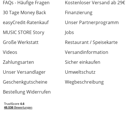
FAQs - Häufige Fragen
Kostenloser Versand ab 29€
0 von 0 fanden diese Rezension hilfreich
30 Tage Money Back
Finanzierung
War diese Rezension hilfreich?
easyCredit-Ratenkauf
Unser Partnerprogramm
MUSIC STORE Story
Jobs
Große Werkstatt
Restaurant / Speisekarte
Videos
Versandinformation
So Ma I made a noise!
Bewertung von:
Wolfchilde
am
18.9.25
Zahlungsarten
Sicher einkaufen
Unser Versandlager
Umweltschutz
good value. A bit limited in scope but good at
what it does. Let down by no headphones. I
Geschenkgutscheine
Wegbeschreibung
can produce it’s sounds on other gear but
Bestellung Widerrufen
perhaps not as simply. Not disappointed for
the money. A curio.
Sound