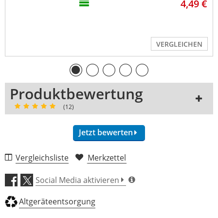
4,49 €
LINE IN
-
-
inkl. Netzteil
Nein
-
Gewicht (kg)
0,15
-
VERGLEICHEN
integr. 
-
-
Effektprozessor
Lautsprecher
-
-
Produktbewertung
(12)
Jetzt bewerten
Vergleichsliste
Merkzettel
Sound (4,6)
Social Media aktivieren
Features (4,5)
Altgeräteentsorgung