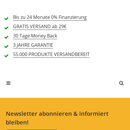
Bedienung (4,6)
Bis zu 24 Monate
0% Finanzierung
Verarbeitung (4,3)
GRATIS
VERSAND ab 29€
Preis/Leistung (4,8)
30 Tage
Money Back
3 JAHRE
GARANTIE
12 Rezensionen
55.000 PRODUKTE
VERSANDBEREIT
5 Sterne
6 Kunden
4 Sterne
6 Kunden
3 Sterne
0 Kunden
2 Sterne
0 Kunden
1 Sterne
0 Kunden
Newsletter abonnieren & informiert
bleiben!
Alle Sprachen