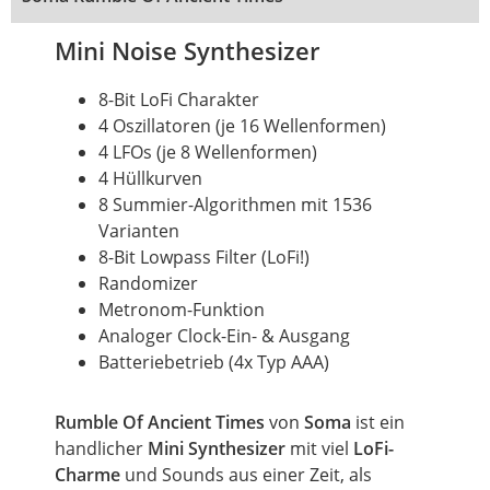
Mini Noise Synthesizer
8-Bit LoFi Charakter
4 Oszillatoren (je 16 Wellenformen)
4 LFOs (je 8 Wellenformen)
4 Hüllkurven
8 Summier-Algorithmen mit 1536
Varianten
8-Bit
Lowpass
Filter (LoFi!)
Randomizer
Metronom-Funktion
Analoger Clock-Ein- & Ausgang
Batteriebetrieb (4x Typ AAA)
Rumble
Of
Ancient Times
von
Soma
ist ein
handlicher
Mini Synthesizer
mit viel
LoFi-
Charme
und Sounds aus einer Zeit, als