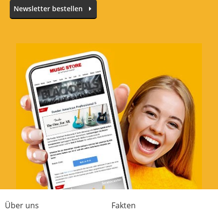
Newsletter bestellen
SOMA Rumble of the Ancient Times
Bewertung von:
JS36
am
15.1.26
What a weird, but wonderful little synth. It
takes some getting used to, but the sounds
you can create are always dark, melodic, and
simply brilliant. I’ve paired it with a PO-33,
and it’s very cool!
Sound
Features
Bedienung
Verarbeitung
Über uns
Fakten
Preis/Leistung