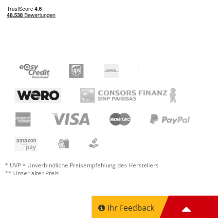
Features
Bedienung
Verarbeitung
Preis/Leistung
0 von 0 fanden diese Rezension hilfreich
War diese Rezension hilfreich?
Toller Krachmacher
Bewertung von:
Dada
am
10.11.23
* UVP = Unverbindliche Preisempfehlung des Herstellers
** Unser alter Preis
Macht mehr als mancher 'großer' Synth.
Ihr Feedback
Sound